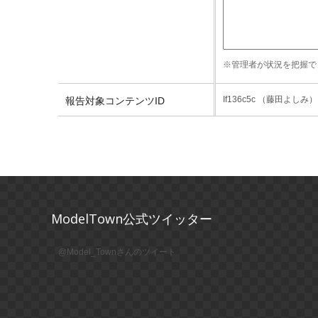
※管理者が状況を把握で
If136c5c （藤田よしみ）
報告対象コンテンツID
ModelTown公式ツイッター
@Model_Townさんのツイート