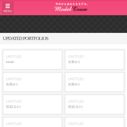
MENU
UPDATED PORTFOLIOS
UNTITLED
UNTITLED
kisaki
吉屋ゆり
UNTITLED
UNTITLED
吉屋ゆり
吉屋ゆり
UNTITLED
UNTITLED
琉花(るか)
琉花(るか)
UNTITLED
UNTITLED