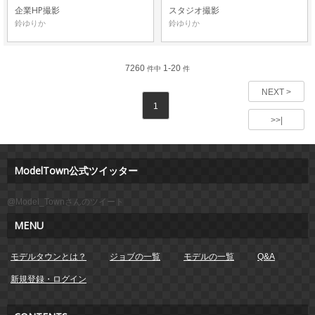
企業HP撮影
スタジオ撮影
鈴ゆりか
鈴ゆりか
7260
1-20
件中
件
NEXT >
1
>>|
ModelTown公式ツイッター
@Model_Townさんのツイート
MENU
モデルタウンとは？
ジョブの一覧
モデルの一覧
Q&A
新規登録・ログイン