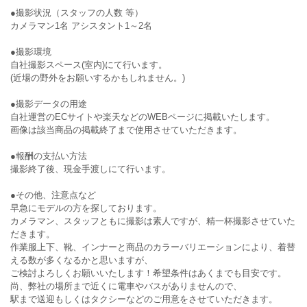
●撮影状況（スタッフの人数 等）
カメラマン1名 アシスタント1～2名
●撮影環境
自社撮影スペース(室内)にて行います。
(近場の野外をお願いするかもしれません。)
●撮影データの用途
自社運営のECサイトや楽天などのWEBページに掲載いたします。
画像は該当商品の掲載終了まで使用させていただきます。
●報酬の支払い方法
撮影終了後、現金手渡しにて行います。
●その他、注意点など
早急にモデルの方を探しております。
カメラマン、スタッフともに撮影は素人ですが、精一杯撮影させていた
だきます。
作業服上下、靴、インナーと商品のカラーバリエーションにより、着替
える数が多くなるかと思いますが、
ご検討よろしくお願いいたします！希望条件はあくまでも目安です。
尚、弊社の場所まで近くに電車やバスがありませんので、
駅まで送迎もしくはタクシーなどのご用意をさせていただきます。