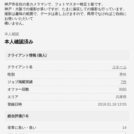
神戸市在住の老カメラマンで、フォトマスター検定１級です。
神戸・大阪での撮影が多いですが、たまに遠征しての撮影も行っています。
撮影は趣味の範囲で、データは差し上げますので、商用でなければご自由に
お使いいただいて
構いません。
本人確認
本人確認済み
クライアント情報 (個人)
クライアント名
コキーユ
性別
男性
ジョブ掲載実績
7件
オファー回数
30回
エリア
兵庫県
登録日時
2016.01.18 13:55
総合評価(14)
非常に良い・良い
14