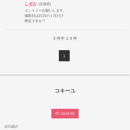
しずか
[京都府]
エントリーお願いします。
撮影日は21日の１日だけ
限定ですか？
3
件中
1-3
件
1
コキーユ
Good (
0
)
自己紹介