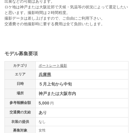
出展などの可能はあります。
ロケ地は神戸または大阪近郊で天候・気温等の状況によって選定したい
と思います。撮影時間は２時間程度。
撮影データは差し上げますので、ご自由にご利用下さい。
交通費その他撮影時に要する費用は全て負担いたします。
モデル募集要項
カテゴリ
ポートレート撮影
エリア
兵庫県
日時
５月上旬から中旬
場所
神戸または大阪市内
参考報酬金額
5,000
円
交通費の支給
あり
衣装の提供
なし
募集対象
女性