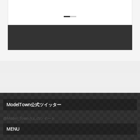
ModelTown公式ツイッター
@Model_Townさんのツイート
MENU