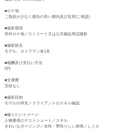
■ロケ地
ご負担が少なく都合の良い都内及び近郊(ご相談)
■撮影環境
郊外ロケ地／ストリート又は公共施設周辺撮影
■撮影状況
モデル、カメラマン各1名
■報酬及び支払い方法
0円
■交通費
支給なし
■撮影目的
モデルの拝見／クライアントのスキル確認
■撮りたいイメージ
人物重視のテストシュート／スキル
きれいなポージング／女性・男性らしい表情／しぐさ