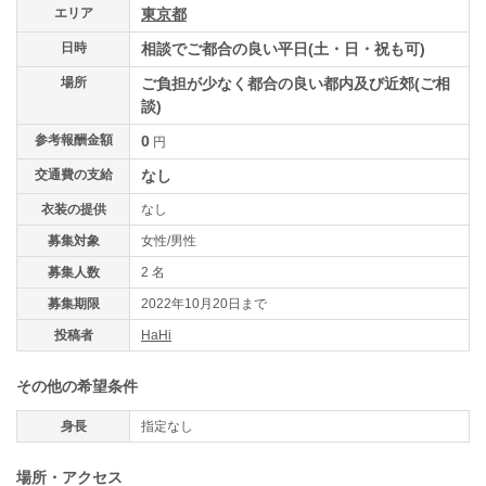
エリア
東京都
日時
相談でご都合の良い平日(土・日・祝も可)
場所
ご負担が少なく都合の良い都内及び近郊(ご相
談)
参考報酬金額
0
円
交通費の支給
なし
衣装の提供
なし
募集対象
女性/男性
募集人数
2 名
募集期限
2022年10月20日まで
投稿者
HaHi
その他の希望条件
身長
指定なし
場所・アクセス