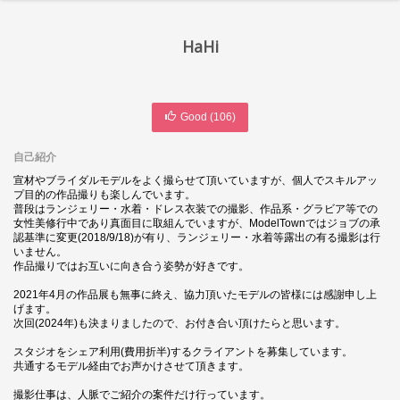
HaHi
Good (
106
)
自己紹介
宣材やブライダルモデルをよく撮らせて頂いていますが、個人でスキルアッ
プ目的の作品撮りも楽しんでいます。
普段はランジェリー・水着・ドレス衣装での撮影、作品系・グラビア等での
女性美修行中であり真面目に取組んでいますが、ModelTownではジョブの承
認基準に変更(2018/9/18)が有り、ランジェリー・水着等露出の有る撮影は行
いません。
作品撮りではお互いに向き合う姿勢が好きです。
2021年4月の作品展も無事に終え、協力頂いたモデルの皆様には感謝申し上
げます。
次回(2024年)も決まりましたので、お付き合い頂けたらと思います。
スタジオをシェア利用(費用折半)するクライアントを募集しています。
共通するモデル経由でお声かけさせて頂きます。
撮影仕事は、人脈でご紹介の案件だけ行っています。