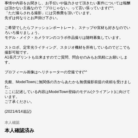
事情や内容をお聞きし、お手伝いや協力させて頂きたい案件については報酬
は頂かない主義なので「プロじゃない」って言い張っています(^^;
「ただ撮らされる撮影」には労務費を頂いています。
先ずは何なりとお声掛け下さい。
ご希望でしたらファッションポートレート、スナップや宣材も好きなのでい
ろいろ撮りましょう。
モデル・メイク・カメラマンのコラボ作品撮りは随時募集しています。
ストロボ、定常光ライティング、スタジオ機材を所有しているのでどこでも
撮影可能です。
A1長尺プリントも出来ますのでご質問、問合せのみもお気軽にお願いしま
す。
プロフィール画像はヘリチャーターの空撮です(^^
先般、ModelTownに無関係の方からあたかも無償撮影前提の依頼を受けまし
た。
ここに記述している内容はModelTown登録のモデル(クライアント)に向けて
います。
ご了承ください。
(2021/4/14追記)
本人確認
本人確認済み