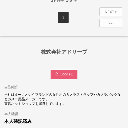
29
件中
1-5
件
NEXT >
1
>>|
株式会社アドリーブ
Good (
3
)
自己紹介
当社はミーナというブランドの女性用のカメラストラップやカメラバッグな
どカメラ用品メーカーです。
直営ネットショップを運営しています。
本人確認
本人確認済み