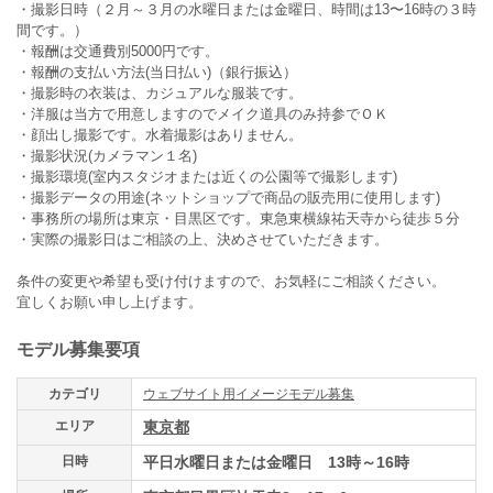
・撮影日時（２月～３月の水曜日または金曜日、時間は13〜16時の３時
間です。）
・報酬は交通費別5000円です。
・報酬の支払い方法(当日払い)（銀行振込）
・撮影時の衣装は、カジュアルな服装です。
・洋服は当方で用意しますのでメイク道具のみ持参でＯＫ
・顔出し撮影です。水着撮影はありません。
・撮影状況(カメラマン１名)
・撮影環境(室内スタジオまたは近くの公園等で撮影します)
・撮影データの用途(ネットショップで商品の販売用に使用します)
・事務所の場所は東京・目黒区です。東急東横線祐天寺から徒歩５分
・実際の撮影日はご相談の上、決めさせていただきます。
条件の変更や希望も受け付けますので、お気軽にご相談ください。
宜しくお願い申し上げます。
モデル募集要項
カテゴリ
ウェブサイト用イメージモデル募集
エリア
東京都
日時
平日水曜日または金曜日 13時～16時