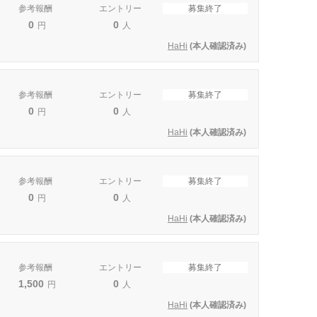
参考報酬
エントリー
募集終了
0
0
円
人
HaHi
(本人確認済み)
参考報酬
エントリー
募集終了
0
0
円
人
HaHi
(本人確認済み)
参考報酬
エントリー
募集終了
0
0
円
人
HaHi
(本人確認済み)
参考報酬
エントリー
募集終了
1,500
0
円
人
HaHi
(本人確認済み)