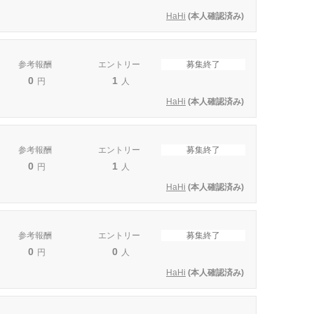
HaHi
(本人確認済み)
参考報酬
エントリー
募集終了
0
1
円
人
HaHi
(本人確認済み)
参考報酬
エントリー
募集終了
0
1
円
人
HaHi
(本人確認済み)
参考報酬
エントリー
募集終了
0
0
円
人
HaHi
(本人確認済み)