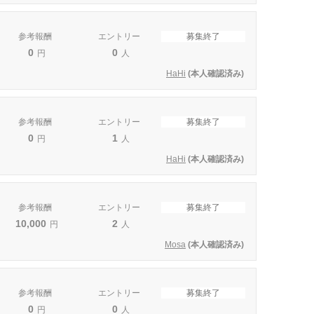
参考報酬
エントリー
募集終了
0
0
円
人
HaHi
(本人確認済み)
参考報酬
エントリー
募集終了
0
1
円
人
HaHi
(本人確認済み)
参考報酬
エントリー
募集終了
10,000
2
円
人
Mosa
(本人確認済み)
参考報酬
エントリー
募集終了
0
0
円
人