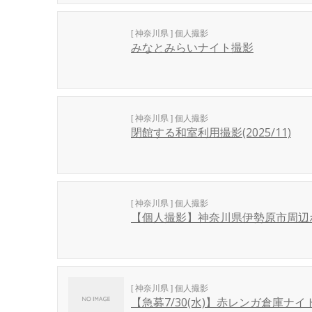
[ 神奈川県 ]
個人撮影
みなとみらいナイト撮影
[ 神奈川県 ]
個人撮影
閉館する和室利用撮影(2025/11)
[ 神奈川県 ]
個人撮影
【個人撮影】神奈川県伊勢原市周辺ポ
[ 神奈川県 ]
個人撮影
【急募7/30(水)】赤レンガ倉庫ナイ