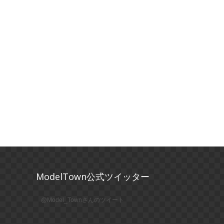
ModelTown公式ツイッター
@Model_Townさんのツイート