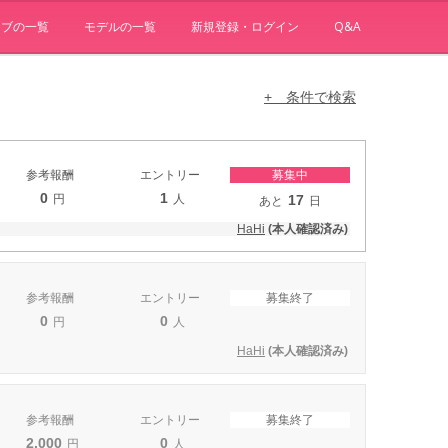
ョブの一覧
モデルの一覧
新規登録・ログイン
Q&A
+ 条件で検索
参考報酬
エントリー
募集中
0
1
円
人
17
あと
日
HaHi
(本人確認済み)
参考報酬
エントリー
募集終了
0
0
円
人
HaHi
(本人確認済み)
参考報酬
エントリー
募集終了
2,000
0
円
人