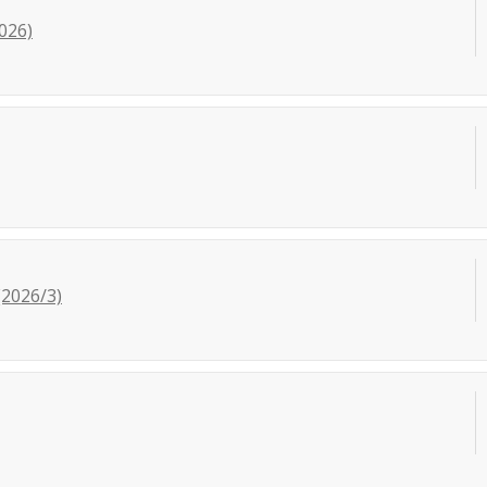
26)
26/3)