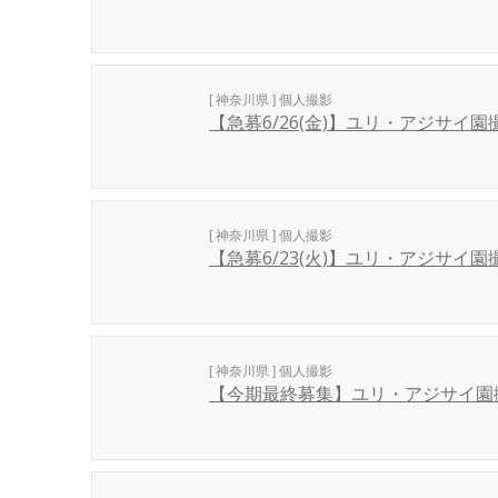
[ 神奈川県 ]
個人撮影
【急募6/26(金)】ユリ・アジサイ園
[ 神奈川県 ]
個人撮影
【急募6/23(火)】ユリ・アジサイ園
[ 神奈川県 ]
個人撮影
【今期最終募集】ユリ・アジサイ園撮影