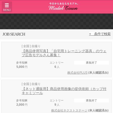
MENU
JOB SEARCH
+ 条件で検索
[ 全国 ]
自撮り
【商品使用写真】「自宅用トレーニング器具」のウェ
ブ広告モデルさん募集！
参考報酬
エントリー
募集終了
5,000
6
円
人
株式会社PLUS
(本人確認済み)
[ 全国 ]
自撮り
【ネット通販用】商品使用画像の提供依頼（カップ付
キャミソール
参考報酬
エントリー
募集終了
2,000
9
円
人
株式会社ネクストステージ
(本人確認済み)