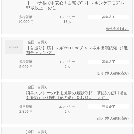
【コロナ禍でも安心！自宅でOK】スキンケアモデル
33歳以上 女性
参考報酬
エントリー
募集終了
10,000
16
円
人
株式会社tattva
[ 全国 ]
自撮り
【自撮り】筋トレ系Youtubeチャンネル出演依頼（1週
間チャレンジ）
参考報酬
エントリー
募集終了
5,000
2
円
人
ゆう
(本人確認済み)
[ 全国 ]
自撮り
消臭スプレーの使用風景の撮影依頼 （商品の使用場面
を撮影）及び使用感の送付をお願いします。
参考報酬
エントリー
募集終了
2,800
2
円
人
silky
(本人確認済み)
[ 全国 ]
自撮り