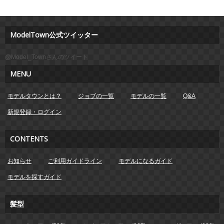
ModelTown公式ツイッター
@Model_Townさんのツイート
MENU
モデルタウンとは？
ジョブの一覧
モデルの一覧
Q&A
新規登録・ログイン
CONTENTS
お知らせ
ご利用ガイドライン
モデルになるガイド
モデルを探すガイド
髪型