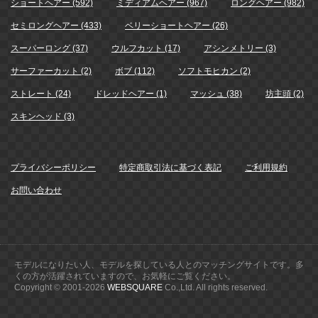
ショートヘアー (592)
ミディアムヘアー (967)
ロングヘアー (982)
セミロングヘアー (433)
ベリーショートヘアー (26)
スーパーロング (37)
ウルフカット (17)
アシンメトリー (3)
サーファーカット (2)
ボブ (112)
ソフトモヒカン (2)
ストレート (24)
ドレッドヘアー (1)
マッシュ (38)
坊主頭 (2)
スキンヘッド (3)
プライバシーポリシー
特定商取引法に基づく表記
ご利用規約
お問い合わせ
モデルになりたい人、モデルを探している人とのマッチングサイトです。多
くの方が活躍されていますので、お気軽にご覧ください。
Copyright © 2001-
2026
WEBSQUARE
Co.,Ltd. All rights reserved.