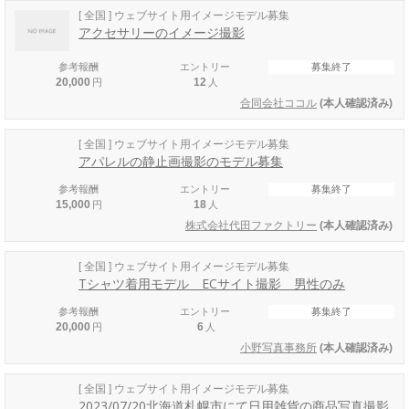
[ 全国 ]
ウェブサイト用イメージモデル募集
アクセサリーのイメージ撮影
参考報酬
エントリー
募集終了
20,000
12
円
人
合同会社ココル
(本人確認済み)
[ 全国 ]
ウェブサイト用イメージモデル募集
アパレルの静止画撮影のモデル募集
参考報酬
エントリー
募集終了
15,000
18
円
人
株式会社代田ファクトリー
(本人確認済み)
[ 全国 ]
ウェブサイト用イメージモデル募集
Tシャツ着用モデル ECサイト撮影 男性のみ
参考報酬
エントリー
募集終了
20,000
6
円
人
小野写真事務所
(本人確認済み)
[ 全国 ]
ウェブサイト用イメージモデル募集
2023/07/20北海道札幌市にて日用雑貨の商品写真撮影