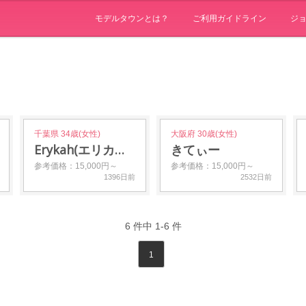
モデルタウンとは？
ご利用ガイドライン
ジ
千葉県 34歳(女性)
大阪府 30歳(女性)
Erykah(エリカ…
きてぃー
参考価格：15,000円～
参考価格：15,000円～
1396日前
2532日前
6
件中
1-6
件
1