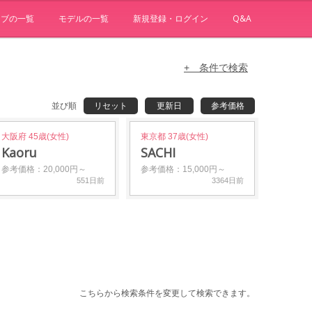
ョブの一覧
モデルの一覧
新規登録・ログイン
Q&A
+ 条件で検索
並び順
リセット
更新日
参考価格
大阪府 45歳(女性)
東京都 37歳(女性)
Kaoru
SACHI
参考価格：20,000円～
参考価格：15,000円～
551日前
3364日前
こちらから検索条件を変更して検索できます。