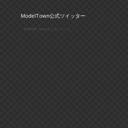
ModelTown公式ツイッター
@Model_Townさんのツイート