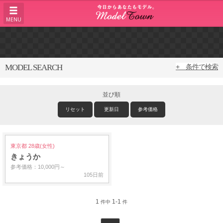
MENU
MODEL SEARCH
+ 条件で検索
並び順
リセット
更新日
参考価格
東京都 28歳(女性)
きょうか
参考価格：10,000円～
105日前
1
1-1
件中
件