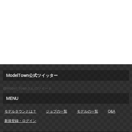
ModelTown公式ツイッター
@Model_Townさんのツイート
MENU
モデルタウンとは？
ジョブの一覧
モデルの一覧
Q&A
新規登録・ログイン