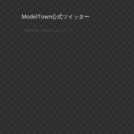
ModelTown公式ツイッター
@Model_Townさんのツイート