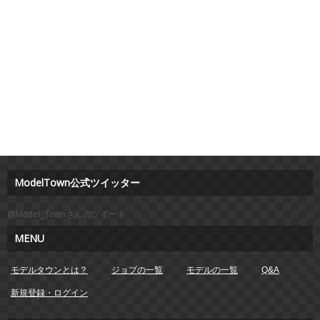
ModelTown公式ツイッター
@Model_Townさんのツイート
MENU
モデルタウンとは？
ジョブの一覧
モデルの一覧
Q&A
新規登録・ログイン