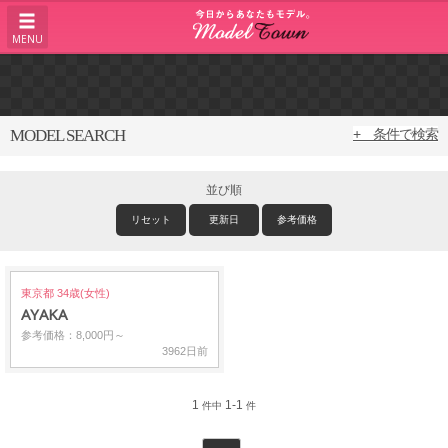
MENU
MODEL SEARCH
+ 条件で検索
並び順
リセット
更新日
参考価格
東京都 34歳(女性)
AYAKA
参考価格：8,000円～
3962日前
1
1-1
件中
件