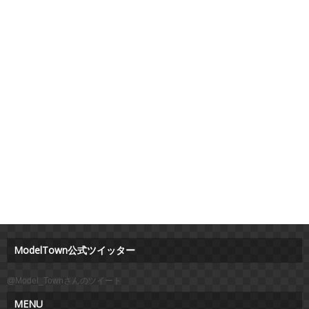
ModelTown公式ツイッター
@Model_Townさんのツイート
MENU