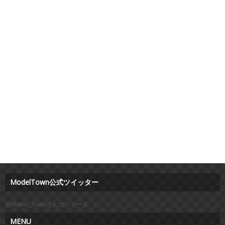
ModelTown公式ツイッター
@Model_Townさんのツイート
MENU