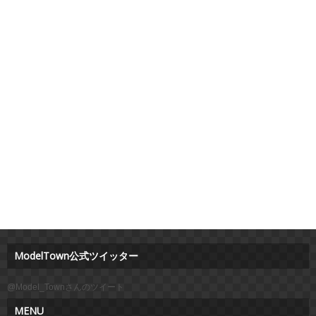
ModelTown公式ツイッター
@Model_Townさんのツイート
MENU