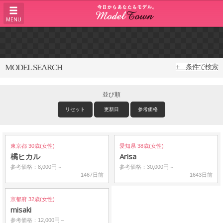
MENU
MODEL SEARCH
+ 条件で検索
並び順
リセット
更新日
参考価格
東京都 30歳(女性)
愛知県 38歳(女性)
橘ヒカル
Arisa
参考価格：8,000円～
参考価格：30,000円～
1467日前
1643日前
京都府 32歳(女性)
misaki
参考価格：12,000円～