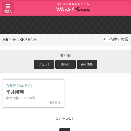
MENU
MODEL SEARCH
+ 条件で検索
並び順
リセット
更新日
参考価格
京都府 22歳(男性)
平井海翔
参考価格：12,000円～
407日前
1
1-1
件中
件