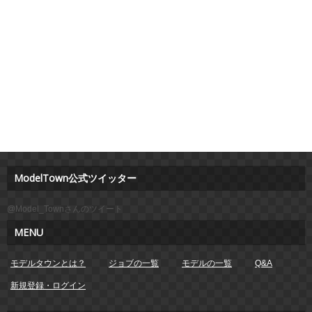
ModelTown公式ツイッター
@Model_Townさんのツイート
MENU
モデルタウンとは？
ジョブの一覧
モデルの一覧
Q&A
新規登録・ログイン