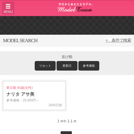
MENU
MODEL SEARCH
+ 条件で検索
並び順
リセット
更新日
参考価格
東京都 45歳(女性)
ナリタ アサ美
参考価格：20,000円～
2505日前
1
1-1
件中
件