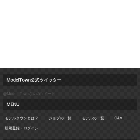
ModelTown公式ツイッター
@Model_Townさんのツイート
MENU
モデルタウンとは？
ジョブの一覧
モデルの一覧
Q&A
新規登録・ログイン