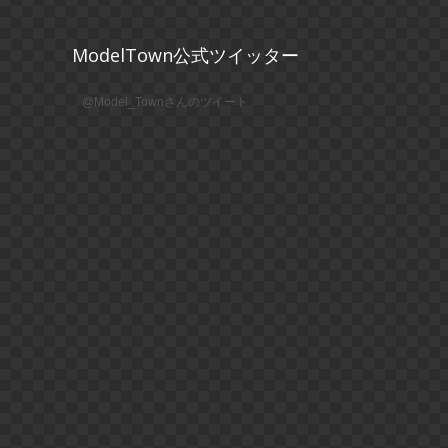
ModelTown公式ツイッター
@Model_Townさんのツイート