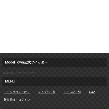
ModelTown公式ツイッター
@Model_Townさんのツイート
MENU
モデルタウンとは？
ジョブの一覧
モデルの一覧
Q&A
新規登録・ログイン