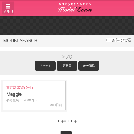
MENU
MODEL SEARCH
+ 条件で検索
並び順
リセット
更新日
参考価格
東京都 37歳(女性)
Maggie
参考価格：5,000円～
800日前
1
1-1
件中
件