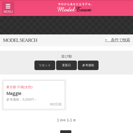
MENU
MODEL SEARCH
+ 条件で検索
並び順
リセット
更新日
参考価格
東京都 37歳(女性)
Maggie
参考価格：5,000円～
802日前
1
1-1
件中
件