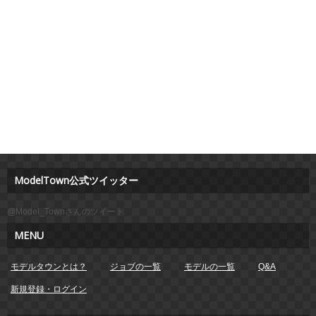
ModelTown公式ツイッター
@Model_Townさんのツイート
MENU
モデルタウンとは？
ジョブの一覧
モデルの一覧
Q&A
新規登録・ログイン