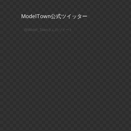
ModelTown公式ツイッター
@Model_Townさんのツイート