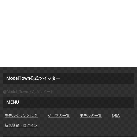
ModelTown公式ツイッター
@Model_Townさんのツイート
MENU
モデルタウンとは？
ジョブの一覧
モデルの一覧
Q&A
新規登録・ログイン