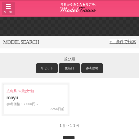
MENU
MODEL SEARCH
+ 条件で検索
並び順
リセット
更新日
参考価格
広島県 32歳(女性)
mayu
参考価格：7,000円～
2254日前
1
1-1
件中
件