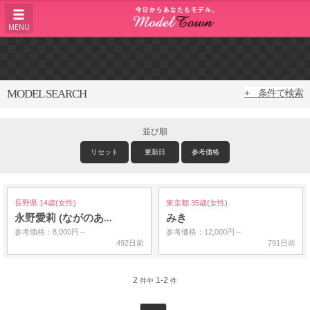
MENU
MODEL SEARCH
+ 条件で検索
並び順
リセット
更新日
参考価格
長野県 14歳(女性)
東京都 35歳(女性)
永野愛莉 (ながのあ…
みき
参考価格：8,000円～
参考価格：12,000円～
492日前
791日前
2
1-2
件中
件