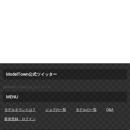
ModelTown公式ツイッター
@Model_Townさんのツイート
MENU
モデルタウンとは？
ジョブの一覧
モデルの一覧
Q&A
新規登録・ログイン