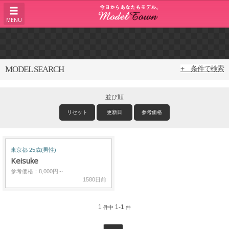
MENU
MODEL SEARCH
+ 条件で検索
並び順
リセット
更新日
参考価格
東京都 25歳(男性)
Keisuke
参考価格：8,000円～
1580日前
1
1-1
件中
件