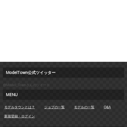
ModelTown公式ツイッター
@Model_Townさんのツイート
MENU
モデルタウンとは？
ジョブの一覧
モデルの一覧
Q&A
新規登録・ログイン