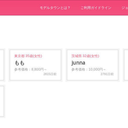
モデルタウンとは？
ご利用ガイドライン
ジ
東京都 35歳(女性)
茨城県 32歳(女性)
もも
junna
参考価格：8,800円～
参考価格：10,000円～
2815日前
2791日前