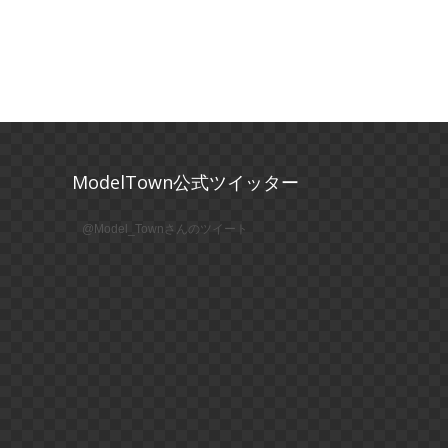
ModelTown公式ツイッター
@Model_Townさんのツイート