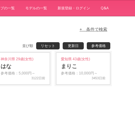
ョブの一覧
モデルの一覧
新規登録・ログイン
Q&A
+ 条件で検索
並び順
リセット
更新日
参考価格
神奈川県 29歳(女性)
愛知県 43歳(女性)
はな
まりこ
参考価格：5,000円～
参考価格：10,000円～
3122日前
3453日前