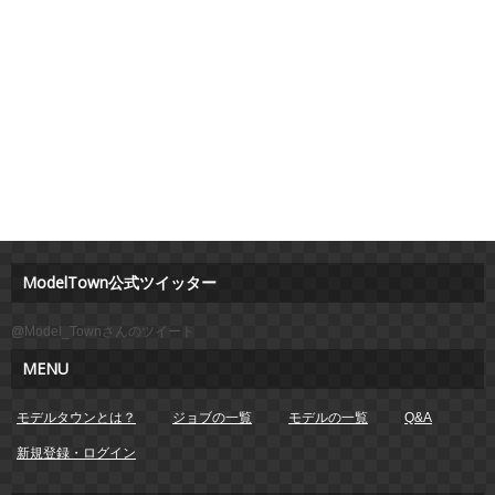
ModelTown公式ツイッター
@Model_Townさんのツイート
MENU
モデルタウンとは？
ジョブの一覧
モデルの一覧
Q&A
新規登録・ログイン