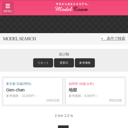
MENU
MODEL SEARCH
+ 条件で検索
並び順
リセット
更新日
参考価格
東京都 32歳(男性)
福岡県 48歳(女性)
Gen-chan
地獄
参考価格：10,000円～
参考価格：8,000円～
2402日前
3002日前
2
1-2
件中
件