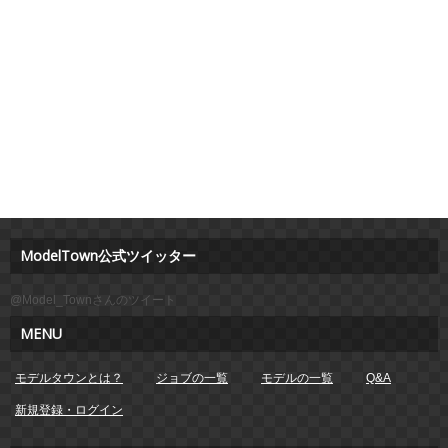
ModelTown公式ツイッター
@Model_Townさんのツイート
MENU
モデルタウンとは？
ジョブの一覧
モデルの一覧
Q&A
新規登録・ログイン