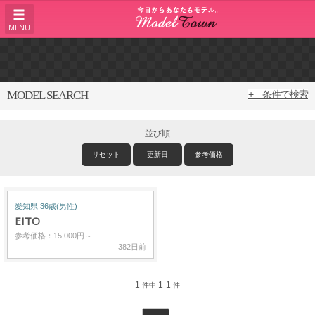
MENU
MODEL SEARCH
+ 条件で検索
並び順
リセット
更新日
参考価格
愛知県 36歳(男性)
EITO
参考価格：15,000円～
382日前
1
1-1
件中
件