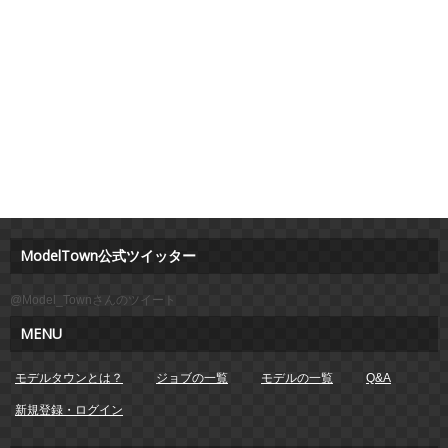
ModelTown公式ツイッター
@Model_Townさんのツイート
MENU
モデルタウンとは？
ジョブの一覧
モデルの一覧
Q&A
新規登録・ログイン