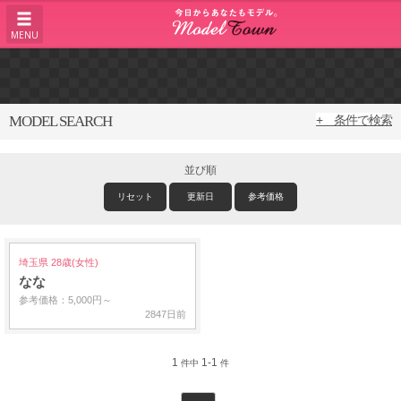
MENU
MODEL SEARCH
+ 条件で検索
並び順
リセット
更新日
参考価格
埼玉県 28歳(女性)
なな
参考価格：5,000円～
2847日前
1
1-1
件中
件