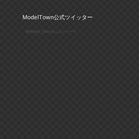
ModelTown公式ツイッター
@Model_Townさんのツイート