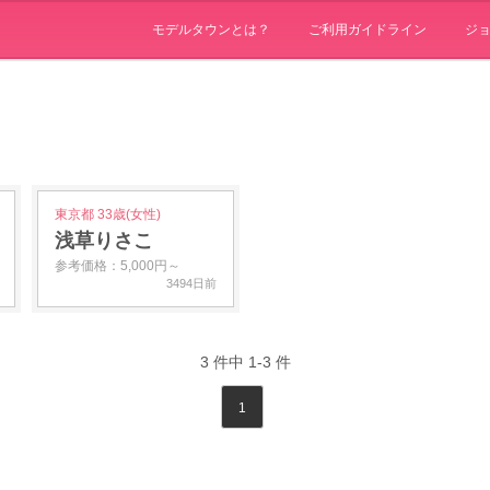
モデルタウンとは？
ご利用ガイドライン
ジ
東京都 33歳(女性)
浅草りさこ
参考価格：5,000円～
3494日前
3
件中
1-3
件
1