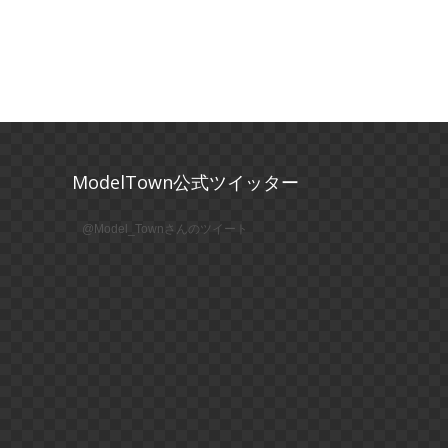
ModelTown公式ツイッター
@Model_Townさんのツイート