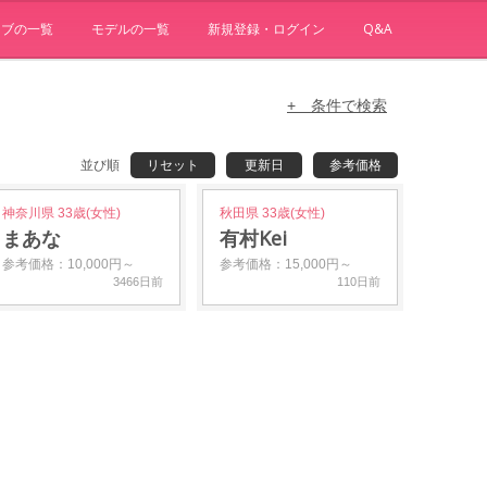
ョブの一覧
モデルの一覧
新規登録・ログイン
Q&A
+ 条件で検索
並び順
リセット
更新日
参考価格
神奈川県 33歳(女性)
秋田県 33歳(女性)
まあな
有村Kei
参考価格：10,000円～
参考価格：15,000円～
3466日前
110日前