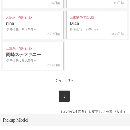
1045日前
2198日前
大阪府 30歳(女性)
三重県 32歳(女性)
nina
Misa
参考価格：6,000円～
参考価格：7,000円～
2362日前
2838日前
三重県 27歳(女性)
岡崎ステファニー
参考価格：6,000円～
2866日前
7
1-7
件中
件
1
こちらから検索条件を変更して検索できます。
Pickup Model