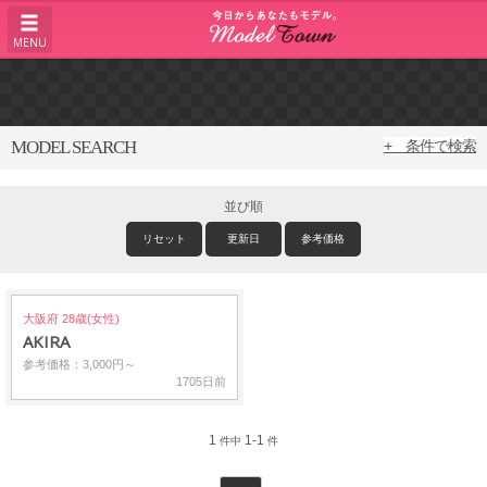
MENU
MODEL SEARCH
+ 条件で検索
並び順
リセット
更新日
参考価格
大阪府 28歳(女性)
AKIRA
参考価格：3,000円～
1705日前
1
1-1
件中
件