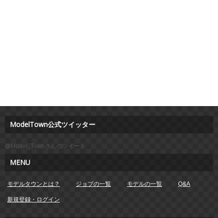
ModelTown公式ツイッター
@Model_Townさんのツイート
MENU
モデルタウンとは？
ジョブの一覧
モデルの一覧
Q&A
新規登録・ログイン