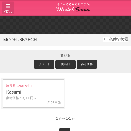
MENU
MODEL SEARCH
+ 条件で検索
並び順
リセット
更新日
参考価格
埼玉県 28歳(女性)
Kasumi
参考価格：3,000円～
2125日前
1
1-1
件中
件