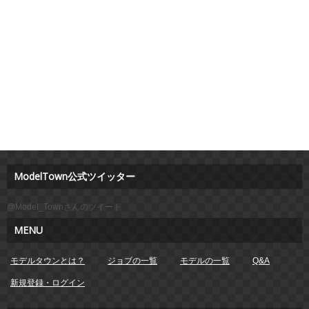
ModelTown公式ツイッター
@Model_Townさんのツイート
MENU
モデルタウンとは？
ジョブの一覧
モデルの一覧
Q&A
新規登録・ログイン