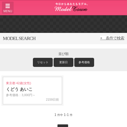
MENU
MODEL SEARCH
+ 条件で検索
並び順
リセット
更新日
参考価格
東京都 42歳(女性)
くどう あいこ
参考価格：3,000円～
2159日前
1
1-1
件中
件