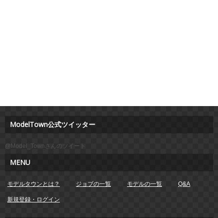
ModelTown公式ツイッター
@Model_Townさんのツイート
MENU
モデルタウンとは？
ジョブの一覧
モデルの一覧
Q&A
新規登録・ログイン