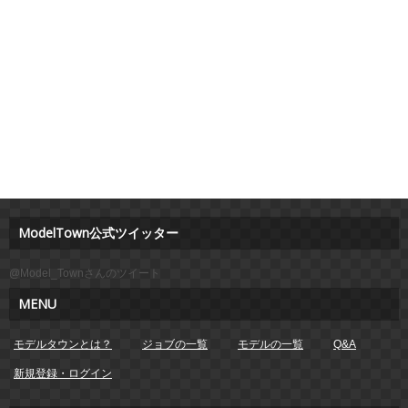
ModelTown公式ツイッター
@Model_Townさんのツイート
MENU
モデルタウンとは？
ジョブの一覧
モデルの一覧
Q&A
新規登録・ログイン