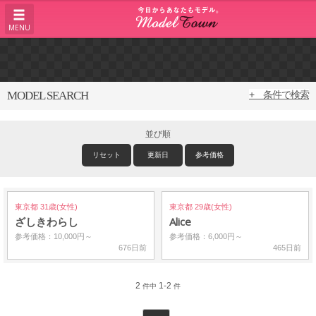
MENU
MODEL SEARCH
+ 条件で検索
並び順
リセット
更新日
参考価格
東京都 31歳(女性)
東京都 29歳(女性)
ざしきわらし
Alice
参考価格：10,000円～
参考価格：6,000円～
676日前
465日前
2
1-2
件中
件