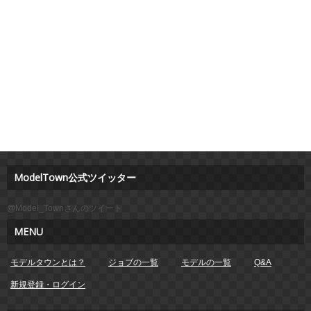
ModelTown公式ツイッター
@Model_Townさんのツイート
MENU
モデルタウンとは？
ジョブの一覧
モデルの一覧
Q&A
新規登録・ログイン