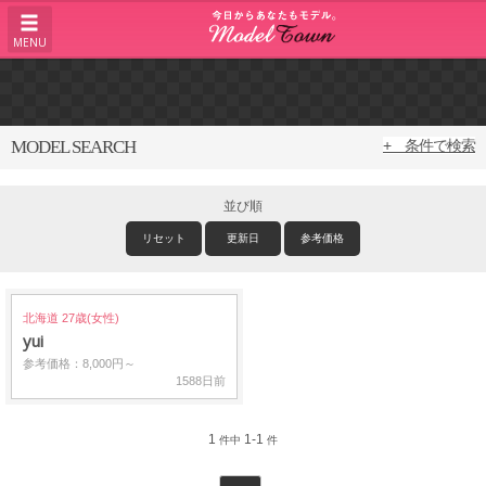
MENU
MODEL SEARCH
+ 条件で検索
並び順
リセット
更新日
参考価格
北海道 27歳(女性)
yui
参考価格：8,000円～
1588日前
1
1-1
件中
件