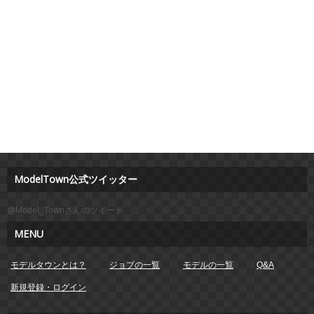
ModelTown公式ツイッター
@Model_Townさんのツイート
MENU
モデルタウンとは？
ジョブの一覧
モデルの一覧
Q&A
新規登録・ログイン