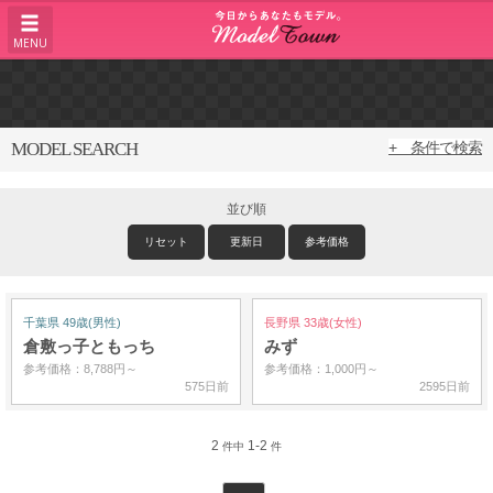
MENU
MODEL SEARCH
+ 条件で検索
並び順
リセット
更新日
参考価格
千葉県 49歳(男性)
長野県 33歳(女性)
倉敷っ子ともっち
みず
参考価格：8,788円～
参考価格：1,000円～
575日前
2595日前
2
1-2
件中
件