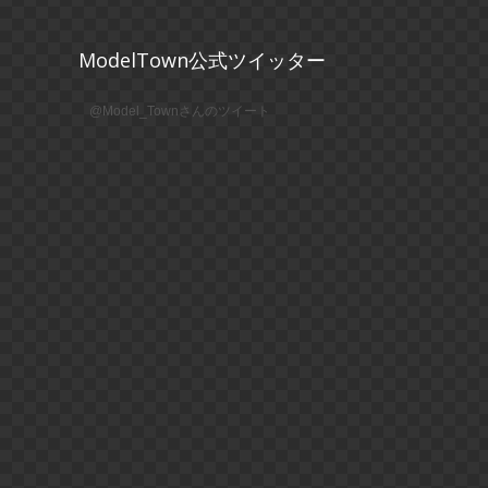
ModelTown公式ツイッター
@Model_Townさんのツイート