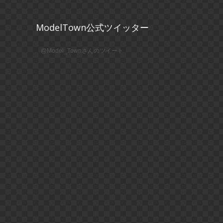
ModelTown公式ツイッター
@Model_Townさんのツイート