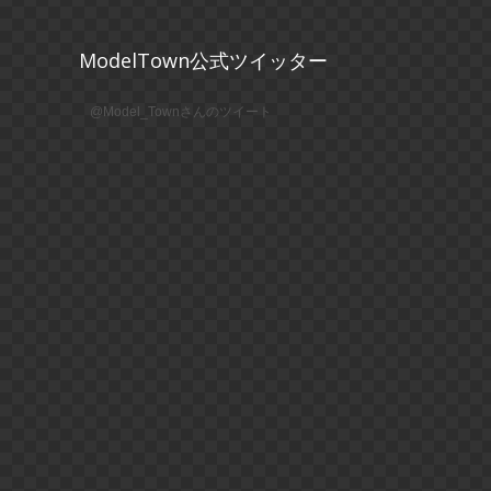
ModelTown公式ツイッター
@Model_Townさんのツイート