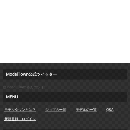
ModelTown公式ツイッター
@Model_Townさんのツイート
MENU
モデルタウンとは？
ジョブの一覧
モデルの一覧
Q&A
新規登録・ログイン