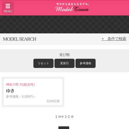
MENU
MODEL SEARCH
+ 条件で検索
並び順
リセット
更新日
参考価格
神奈川県 31歳(女性)
ゆき
参考価格：6,000円～
3134日前
1
1-1
件中
件