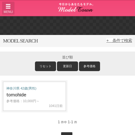
MENU
MODEL SEARCH
+ 条件で検索
並び順
リセット
更新日
参考価格
神奈川県 42歳(男性)
tomohide
参考価格：10,000円～
1041日前
1
1-1
件中
件