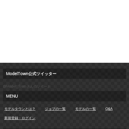
ModelTown公式ツイッター
@Model_Townさんのツイート
MENU
モデルタウンとは？
ジョブの一覧
モデルの一覧
Q&A
新規登録・ログイン