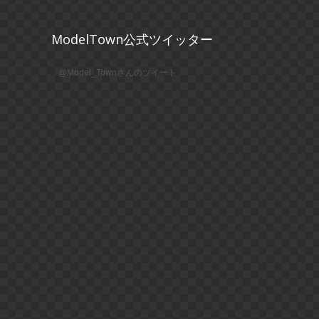
ModelTown公式ツイッター
@Model_Townさんのツイート