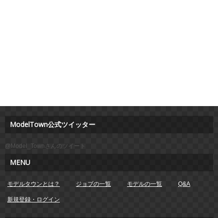
ModelTown公式ツイッター
@Model_Townさんのツイート
MENU
モデルタウンとは？
ジョブの一覧
モデルの一覧
Q&A
新規登録・ログイン