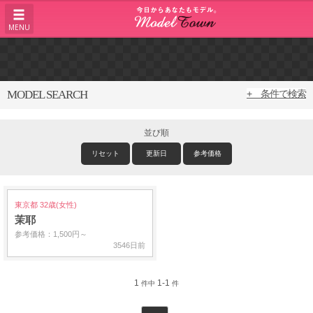
MENU
MODEL SEARCH
+ 条件で検索
並び順
リセット
更新日
参考価格
東京都 32歳(女性)
茉耶
参考価格：1,500円～
3546日前
1
1-1
件中
件