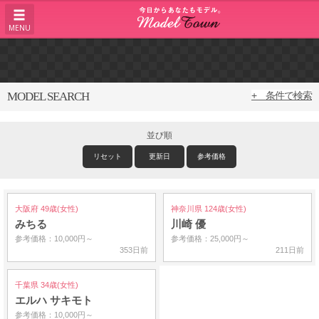
MENU
MODEL SEARCH
+ 条件で検索
並び順
リセット
更新日
参考価格
大阪府 49歳(女性)
神奈川県 124歳(女性)
みちる
川崎 優
参考価格：10,000円～
参考価格：25,000円～
353日前
211日前
千葉県 34歳(女性)
エルハ サキモト
参考価格：10,000円～