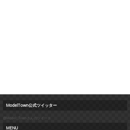
ModelTown公式ツイッター
@Model_Townさんのツイート
MENU