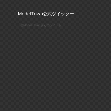
ModelTown公式ツイッター
@Model_Townさんのツイート