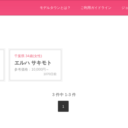
モデルタウンとは？
ご利用ガイドライン
ジ
千葉県 34歳(女性)
エルハ サキモト
参考価格：10,000円～
1070日前
3
件中
1-3
件
1