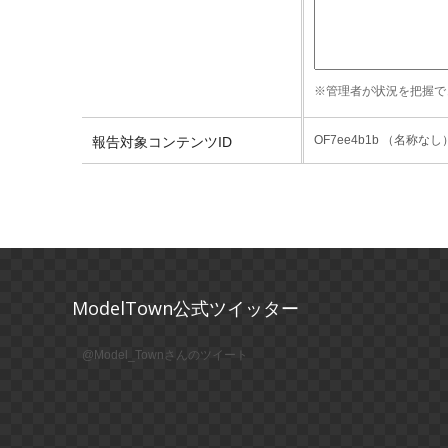
※管理者が状況を把握で
OF7ee4b1b （名称なし
報告対象コンテンツID
ModelTown公式ツイッター
@Model_Townさんのツイート