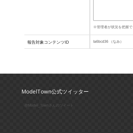
※管理者が状況を把握で
Ia6bcd36 （なみ）
報告対象コンテンツID
ModelTown公式ツイッター
@Model_Townさんのツイート